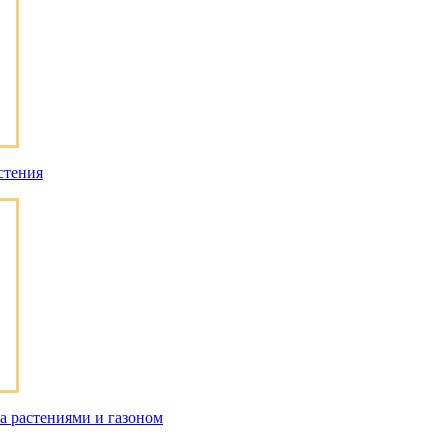
стения
за растениями и газоном