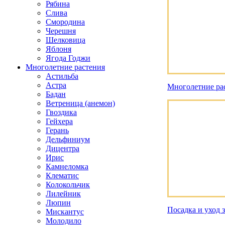
Рябина
Слива
Смородина
Черешня
Шелковица
Яблоня
Ягода Годжи
Многолетние растения
Астильба
Астра
Многолетние ра
Бадан
Ветреница (анемон)
Гвоздика
Гейхера
Герань
Дельфиниум
Дицентра
Ирис
Камнеломка
Клематис
Колокольчик
Лилейник
Люпин
Посадка и уход 
Мискантус
Молодило