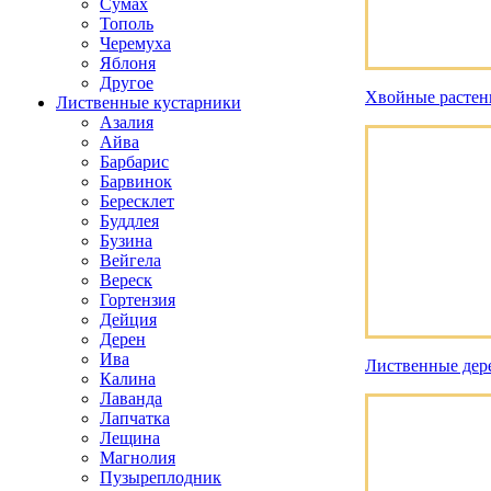
Сумах
Тополь
Черемуха
Яблоня
Другое
Хвойные растен
Лиственные кустарники
Азалия
Айва
Барбарис
Барвинок
Бересклет
Буддлея
Бузина
Вейгела
Вереск
Гортензия
Дейция
Дерен
Ива
Лиственные дер
Калина
Лаванда
Лапчатка
Лещина
Магнолия
Пузыреплодник