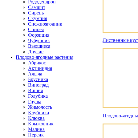
Рододендрон
Самшит
Сирень
Скумпия
Снежноягодник
Спирея
Форзиция
Лиственные кус
Чубушник
Вьющиеся
Другие
Плодово-ягодные растения
Абрикос
Актинидия
Алыча
Брусника
Виноград
Вишня
Голубика
Груша
Жимолость
Клубника
Плодово-ягодны
Клюква
Крыжовник
Малина
Персик