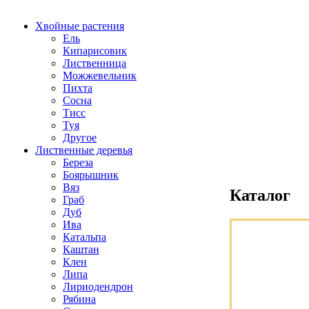
Хвойные растения
Ель
Кипарисовик
Лиственница
Можжевельник
Пихта
Сосна
Тисс
Туя
Другое
Лиственные деревья
Береза
Боярышник
Вяз
Каталог
Граб
Дуб
Ива
Катальпа
Каштан
Клен
Липа
Лириодендрон
Рябина