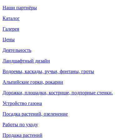
Наши партнёры
Каталог
Галерея
Цены
Деятельность
Ландшафтный дизайн
Водоемы, каскады, ручьи, фонтаны, гроты
Альпийские горки, рокарии
Дорожки, площадки, кострище, подпорные стенки.
Устройство газона
Посадка растений, озеленение
Работы по уходу
Продажа растений