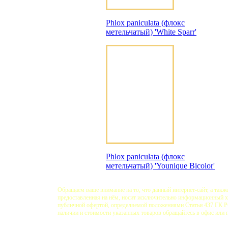
Phlox paniculata (флокс
метельчатый) 'White Sparr'
Phlox paniculata (флокс
метельчатый) 'Younique Bicolor'
Обращаем ваше внимание на то, что данный интернет-сайт, а такж
предоставленная на нём, носит исключительно информационный ха
публичной офертой, определяемой положениями Статьи 437 ГК 
наличии и стоимости указанных товаров обращайтесь в офис или 