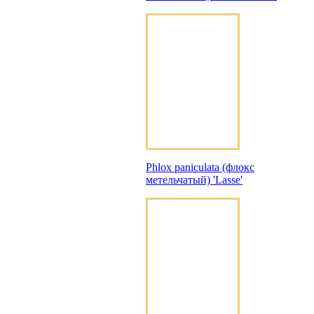
Phlox paniculata (флокс
метельчатый) 'Lasse'