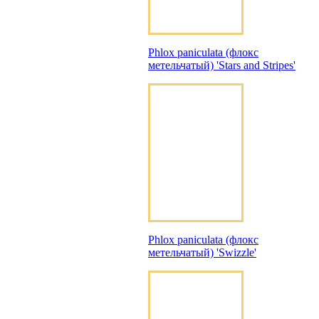
Phlox paniculata (флокс
метельчатый) 'Stars and Stripes'
Phlox paniculata (флокс
метельчатый) 'Swizzle'