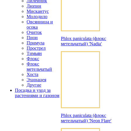
Лилейник
Люпин
Мискантус
Молодило
Овсянница и
осока
Очиток
Пион
Phlox paniculata (флокс
Примула
метельчатый) 'Nadia'
Прострел
Тимьян
Флокс
Флокс
метельчатый
Хоста
Эхинацея
Другие
Посадка и уход за
растениями и газоном
Phlox paniculata (флокс
метельчатый) 'Neon Flare'