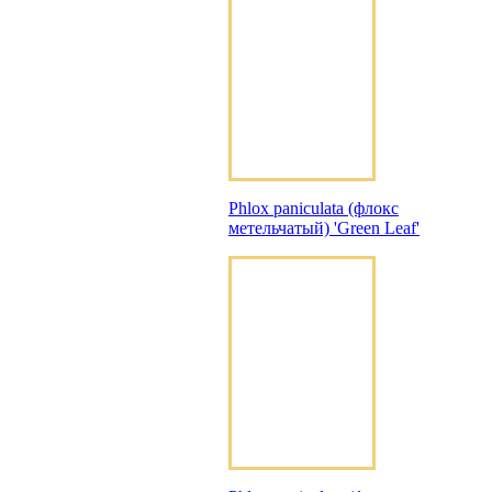
Phlox paniculata (флокс
метельчатый) 'Green Leaf'