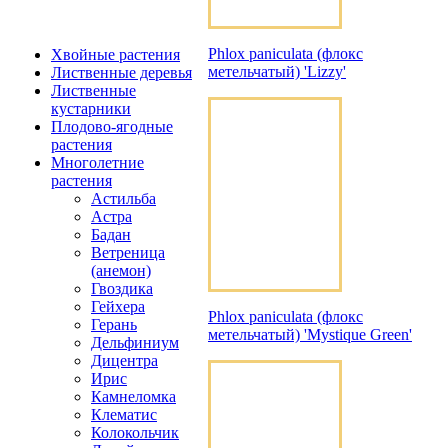
Phlox paniculata (флокс
Хвойные растения
метельчатый) 'Lizzy'
Лиственные деревья
Лиственные
кустарники
Плодово-ягодные
растения
Многолетние
растения
Астильба
Астра
Бадан
Ветреница
(анемон)
Гвоздика
Гейхера
Phlox paniculata (флокс
Герань
метельчатый) 'Mystique Green'
Дельфиниум
Дицентра
Ирис
Камнеломка
Клематис
Колокольчик