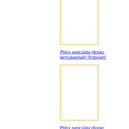
Phlox paniculata (флокс
метельчатый) 'Potpourri'
Phlox paniculata (флокс