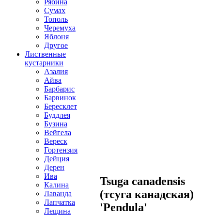
Рябина
Сумах
Тополь
Черемуха
Яблоня
Другое
Лиственные
кустарники
Азалия
Айва
Барбарис
Барвинок
Бересклет
Буддлея
Бузина
Вейгела
Вереск
Гортензия
Дейция
Дерен
Ива
Tsuga canadensis
Калина
(тсуга канадская)
Лаванда
Лапчатка
'Pendula'
Лещина