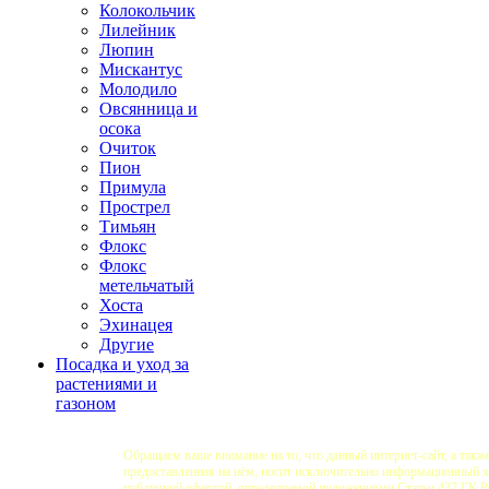
Колокольчик
Лилейник
Люпин
Мискантус
Молодило
Овсянница и
осока
Очиток
Пион
Примула
Прострел
Тимьян
Флокс
Флокс
метельчатый
Хоста
Эхинацея
Другие
Посадка и уход за
растениями и
газоном
Обращаем ваше внимание на то, что данный интернет-сайт, а такж
предоставленная на нём, носит исключительно информационный ха
публичной офертой, определяемой положениями Статьи 437 ГК 