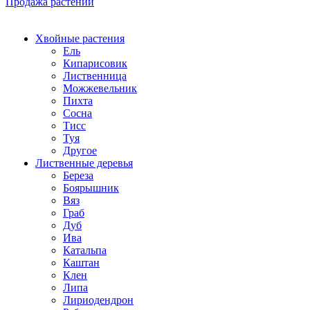
Продажа растений
Хвойные растения
Ель
Кипарисовик
Лиственница
Можжевельник
Пихта
Сосна
Тисс
Туя
Другое
Лиственные деревья
Береза
Боярышник
Вяз
Граб
Дуб
Ива
Катальпа
Каштан
Клен
Липа
Лириодендрон