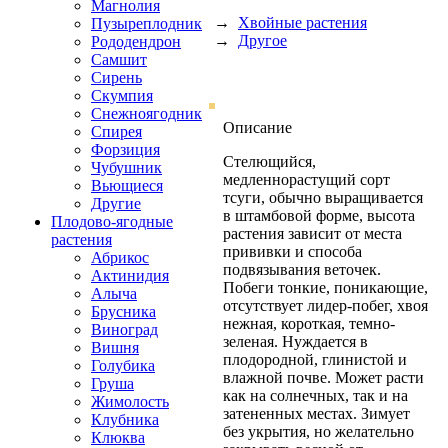
Магнолия
→
Хвойные растения
Пузыреплодник
→
Другое
Рододендрон
Самшит
Сирень
Скумпия
Снежноягодник
Описание
Спирея
Форзиция
Стелющийся,
Чубушник
медленнорастущий сорт
Вьющиеся
тсуги, обычно выращивается
Другие
в штамбовой форме, высота
Плодово-ягодные
растения зависит от места
растения
прививки и способа
Абрикос
подвязывания веточек.
Актинидия
Побеги тонкие, поникающие,
Алыча
отсутствует лидер-побег, хвоя
Брусника
нежная, короткая, темно-
Виноград
зеленая. Нуждается в
Вишня
плодородной, глинистой и
Голубика
влажной почве. Может расти
Груша
как на солнечных, так и на
Жимолость
затененных местах. Зимует
Клубника
без укрытия, но желательно
Клюква