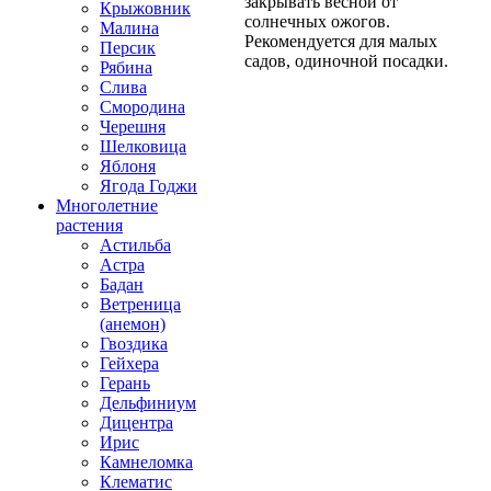
закрывать весной от
Крыжовник
солнечных ожогов.
Малина
Рекомендуется для малых
Персик
садов, одиночной посадки.
Рябина
Слива
Смородина
Черешня
Шелковица
Яблоня
Ягода Годжи
Многолетние
растения
Астильба
Астра
Бадан
Ветреница
(анемон)
Гвоздика
Гейхера
Герань
Дельфиниум
Дицентра
Ирис
Камнеломка
Клематис